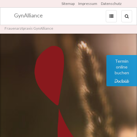
Sitemap
Impressum
Datenschutz
GynAlliance
Zum
Frauenarztpraxis GynAlliance
Inhalt
springen
Termin
online
buchen